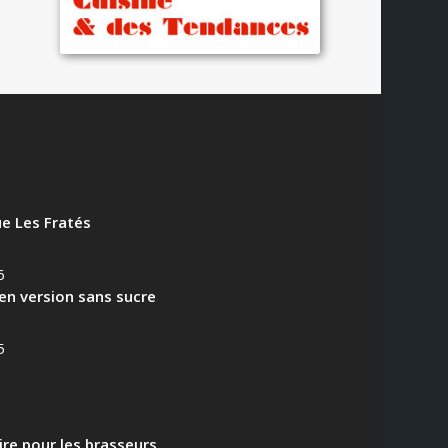
e Les Fratés
6
en version sans sucre
5
aire pour les brasseurs