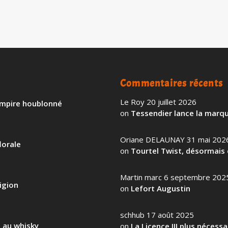
Commentaires récents
Le Roy
20 juillet 2026
 empire houblonné
on
Tessendier lance la marqu
Oriane DELAUNAY
31 mai 202
lorale
on
Tourtel Twist, désormais 
Martin marc
6 septembre 202
igion
on
Lefort Augustin
schhub
17 août 2025
l au whisky
on
La Licence III plus nécess