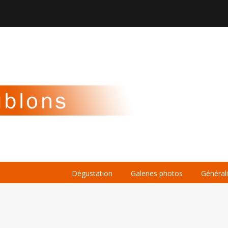

À PROPOS
LA BIÈRE
LE WHISKY
Dégustation
Galeries photos
Général