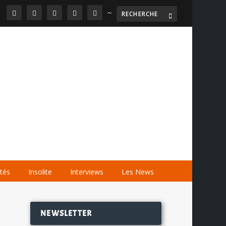
~

AGENDA
LES VIDÉOS
LES LIENS
ités
Insolite
Interviews
Les News
NEWSLETTER