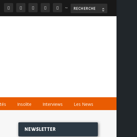
~

AGENDA
LES VIDÉOS
LES LIENS
ités
Insolite
Interviews
Les News
NEWSLETTER