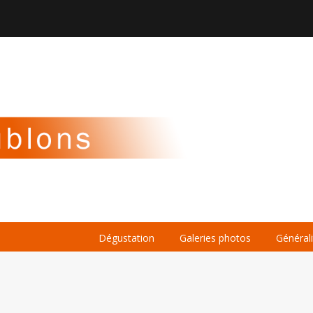

À PROPOS
LA BIÈRE
LE WHISKY
Dégustation
Galeries photos
Général