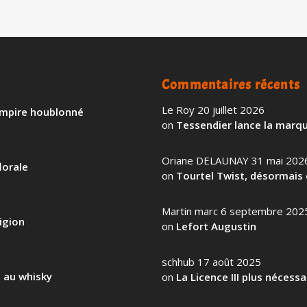
Commentaires récents
Le Roy
20 juillet 2026
 empire houblonné
on
Tessendier lance la marqu
Oriane DELAUNAY
31 mai 202
lorale
on
Tourtel Twist, désormais 
Martin marc
6 septembre 202
igion
on
Lefort Augustin
schhub
17 août 2025
l au whisky
on
La Licence III plus nécess