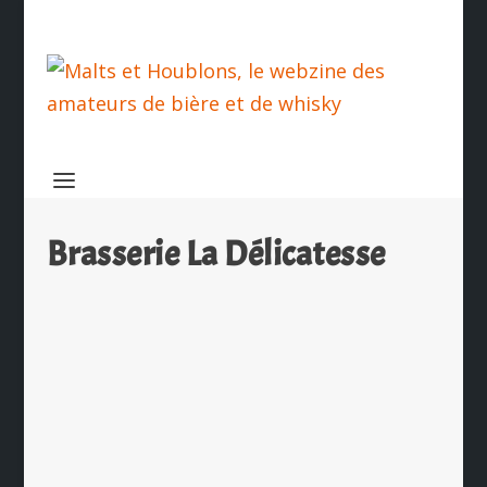
Brasserie La Délicatesse
Kinokoa, bière aux champignons du
Chef Charles Coulombeau
par
Ch. Hamieau
|
Juin 28, 2023
|
Les News
|
0
|