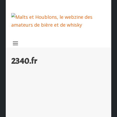
2340.fr
Entreprise & Prévention en campagne
pour les Fêtes
par
Christophe Hamieau
|
Déc 25, 2010
|
Les News
|
0
|