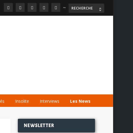
~

AGENDA
LES VIDÉOS
LES LIENS
tés
Insolite
Interviews
Les News
NEWSLETTER