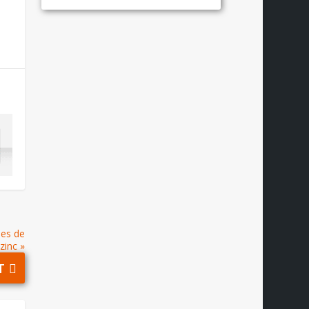
les de
zinc »
T