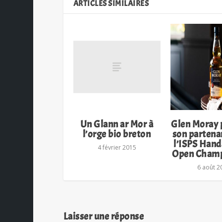
ARTICLES SIMILAIRES
Un Glann ar Mor à
Glen Moray 
l’orge bio breton
son partena
l’ISPS Hand
4 février 2015
Open Champ
6 août 2
Laisser une réponse