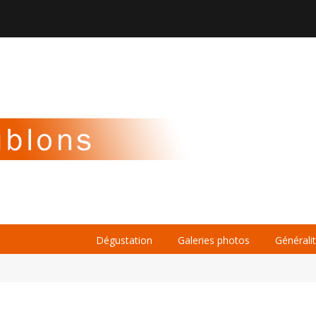

À PROPOS
LA BIÈRE
LE WHISKY
Dégustation
Galeries photos
Générali