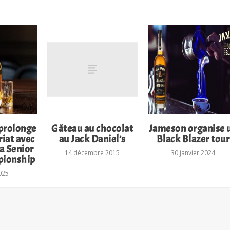
prolonge
Gâteau au chocolat
Jameson organise 
riat avec
au Jack Daniel’s
Black Blazer tour
a Senior
14 décembre 2015
30 janvier 2024
ionship
025