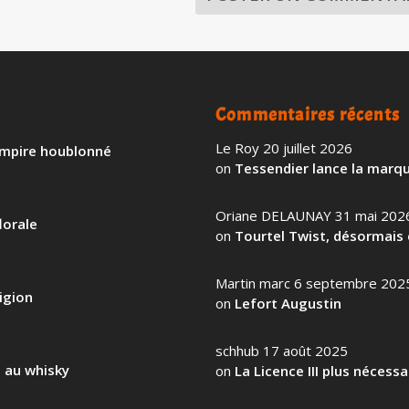
Commentaires récents
Le Roy
20 juillet 2026
 empire houblonné
on
Tessendier lance la marqu
Oriane DELAUNAY
31 mai 202
lorale
on
Tourtel Twist, désormais 
Martin marc
6 septembre 202
igion
on
Lefort Augustin
schhub
17 août 2025
l au whisky
on
La Licence III plus nécess