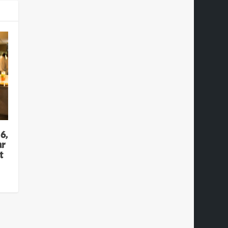
6,
ar
t