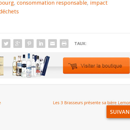
bourg
,
consommation responsable
,
impact
 déchets
TAUX:
e
Les 3 Brasseurs présente sa bière Lemo
SUIVAN