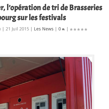
r, l’opération de tri de Brasseries
urg sur les festivals
u
|
21 Juil 2015
|
Les News
|
0
|