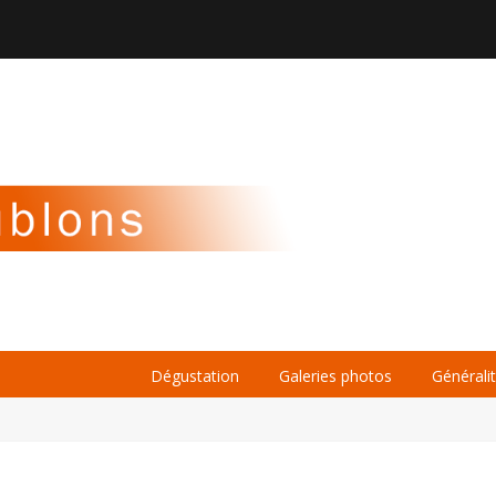

À PROPOS
LA BIÈRE
LE WHISKY
Dégustation
Galeries photos
Générali