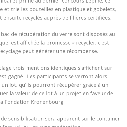
nibal et primé au dernier concours Lépine, ce
 et trie les bouteilles en plastique et gobelets,
t ensuite recyclés auprès de filières certifiées.
n bac de récupération du verre sont disposés au
quel est affichée la promesse « recycler, c’est
 recyclage peut générer une récompense.
yclage trois mentions identiques s’affichent sur
c’est gagné ! Les participants se verront alors
 un lot, qu’ils pourront récupérer grâce à un
uer la valeur de ce lot à un projet en faveur de
la Fondation Kronenbourg.
de sensibilisation sera apparent sur le container
u festival, buvez avec modération »