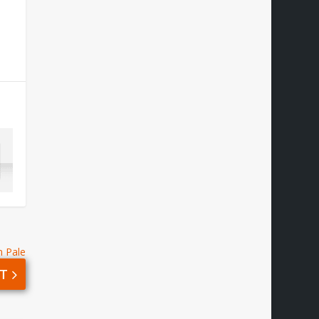
n Pale
T