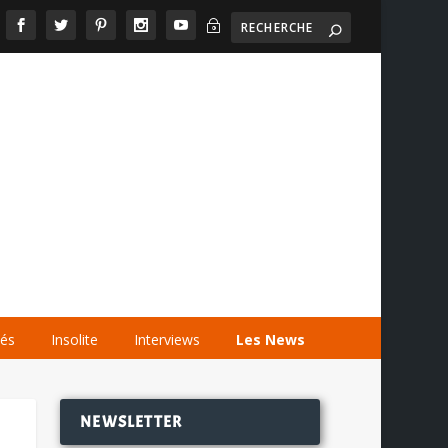
~

AGENDA
LES VIDÉOS
LES LIENS
tés
Insolite
Interviews
Les News
NEWSLETTER