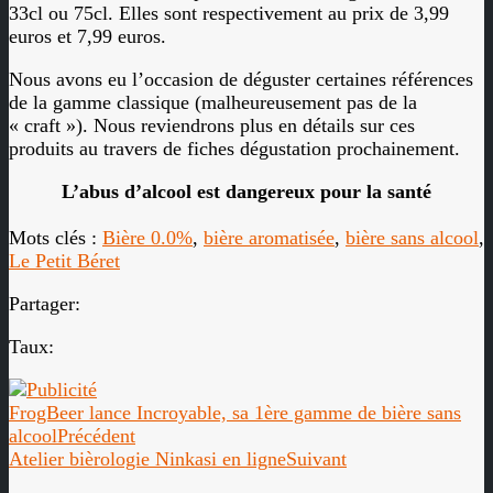
33cl ou 75cl. Elles sont respectivement au prix de 3,99
euros et 7,99 euros.
Nous avons eu l’occasion de déguster certaines références
de la gamme classique (malheureusement pas de la
« craft »). Nous reviendrons plus en détails sur ces
produits au travers de fiches dégustation prochainement.
L’abus d’alcool est dangereux pour la santé
Mots clés :
Bière 0.0%
,
bière aromatisée
,
bière sans alcool
,
Le Petit Béret
Partager:
Taux:
FrogBeer lance Incroyable, sa 1ère gamme de bière sans
alcool
Précédent
Atelier bièrologie Ninkasi en ligne
Suivant