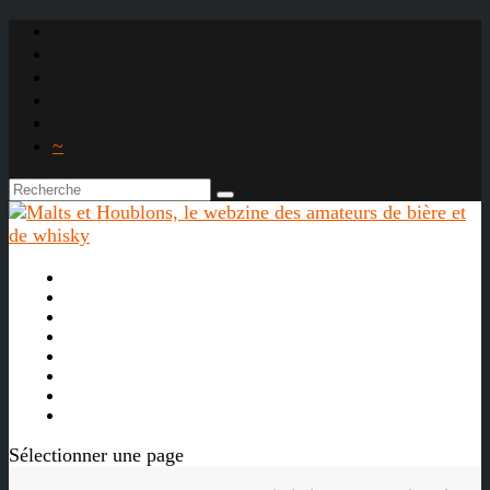
~

À propos
La bière
Le whisky
Agenda
Les vidéos
Les Liens

Sélectionner une page