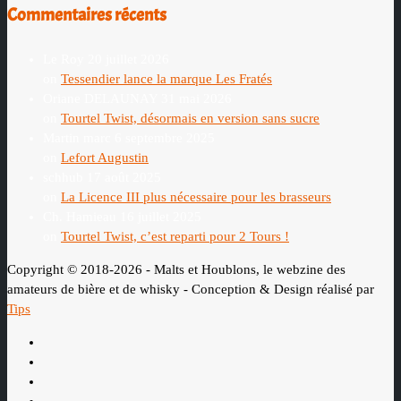
Commentaires récents
Le Roy
20 juillet 2026
on
Tessendier lance la marque Les Fratés
Oriane DELAUNAY
31 mai 2026
on
Tourtel Twist, désormais en version sans sucre
Martin marc
6 septembre 2025
on
Lefort Augustin
schhub
17 août 2025
on
La Licence III plus nécessaire pour les brasseurs
Ch. Hamieau
16 juillet 2025
on
Tourtel Twist, c’est reparti pour 2 Tours !
Copyright © 2018-2026 - Malts et Houblons, le webzine des
amateurs de bière et de whisky - Conception & Design réalisé par
Tips