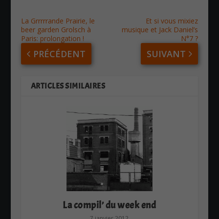
La Grrrrrande Prairie, le
Et si vous mixiez
beer garden Grolsch à
musique et Jack Daniel’s
Paris: prolongation !
N°7 ?
PRÉCÉDENT
SUIVANT
ARTICLES SIMILAIRES
La compil’ du week end
7 janvier 2012