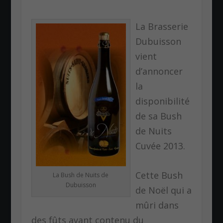
La Brasserie
Dubuisson
vient
d’annoncer
la
disponibilité
de sa Bush
de Nuits
Cuvée 2013.
Cette Bush
La Bush de Nuits de
Dubuisson
de Noël qui a
mûri dans
des fûts ayant contenu du