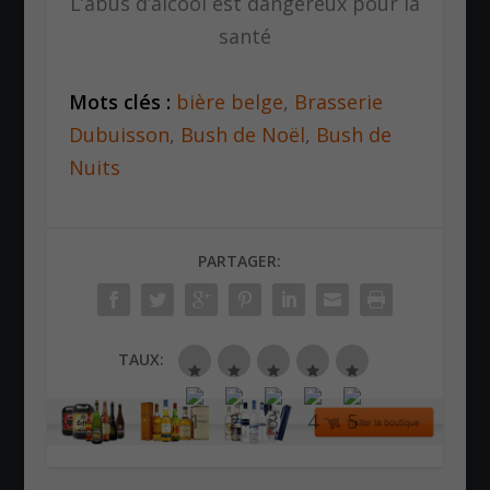
L’abus d’alcool est dangereux pour la
santé
Mots clés :
bière belge
,
Brasserie
Dubuisson
,
Bush de Noël
,
Bush de
Nuits
PARTAGER:
TAUX: