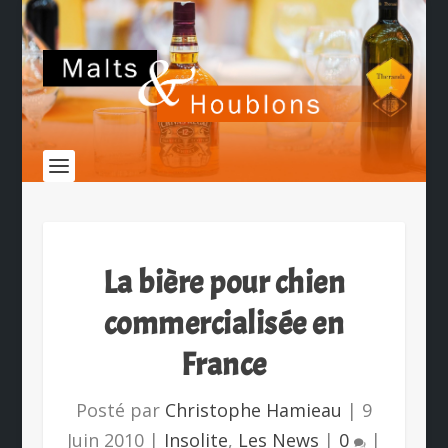
La bière pour chien
commercialisée en
France
Posté par
Christophe Hamieau
|
9
Juin 2010
|
Insolite
,
Les News
|
0
|