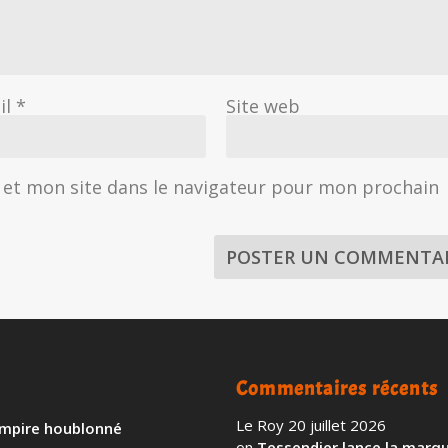
il
*
Site web
et mon site dans le navigateur pour mon prochain
Commentaires récents
Le Roy
20 juillet 2026
 empire houblonné
on
Tessendier lance la marqu