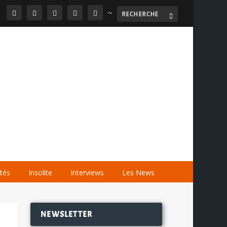
~

AGENDA
LES VIDÉOS
LES LIENS
ités
Insolite
Interviews
Les News
NEWSLETTER