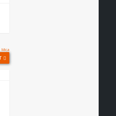
Mica
T