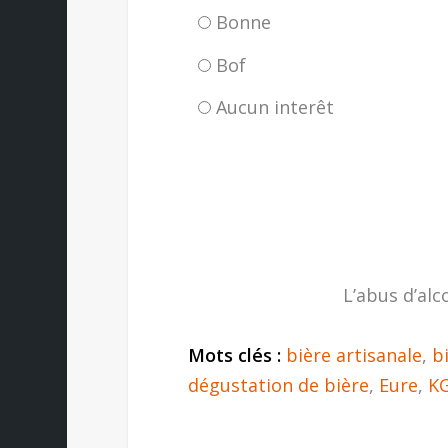
Bonne
Bof
Aucun interêt
L’abus d’alc
Mots clés :
bière artisanale
,
b
dégustation de bière
,
Eure
,
K