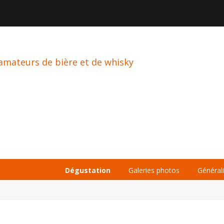

À PROPOS
LA BIÈRE
LE WHISKY
Dégustation
Galeries photos
Général