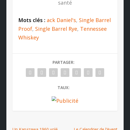
santé
Mots clés :
ack Daniel's
,
Single Barrel
Proof
,
Single Barrel Rye
,
Tennessee
Whiskey
PARTAGER:
TAUX:
Un Karuizawa 1960 volé
Le Calendrier de l’Avent