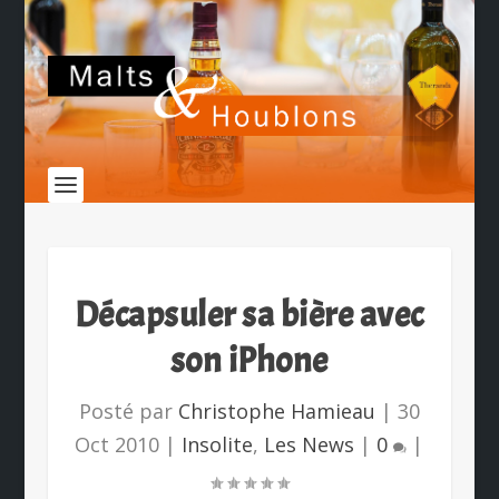
Décapsuler sa bière avec
son iPhone
Posté par
Christophe Hamieau
|
30
Oct 2010
|
Insolite
,
Les News
|
0
|