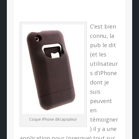
C’est bien
connu, la
pub le dit
(et les
utilisateur
s d’iPhone
dont je
suis
peuvent
en
témoigner
Coque iPhone décapsuleur
) il y a une
application pour (presque) tout sur