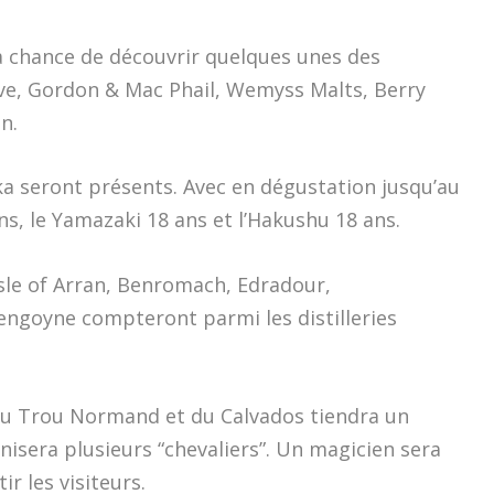
la chance de découvrir quelques unes des
ave, Gordon & Mac Phail, Wemyss Malts, Berry
n.
ka seront présents. Avec en dégustation jusqu’au
ans, le Yamazaki 18 ans et l’Hakushu 18 ans.
Isle of Arran, Benromach, Edradour,
engoyne compteront parmi les distilleries
 du Trou Normand et du Calvados tiendra un
nisera plusieurs “chevaliers”. Un magicien sera
r les visiteurs.