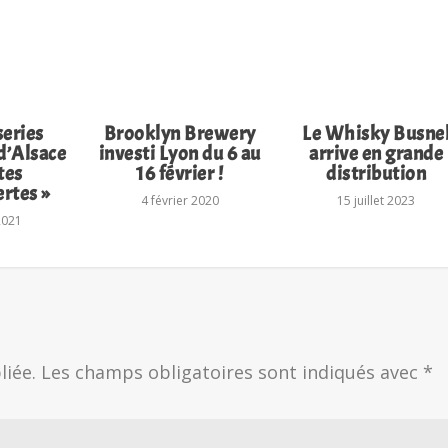
series
Brooklyn Brewery
Le Whisky Busne
 d’Alsace
investi Lyon du 6 au
arrive en grande
tes
16 février !
distribution
ertes »
4 février 2020
15 juillet 2023
2021
liée.
Les champs obligatoires sont indiqués avec
*