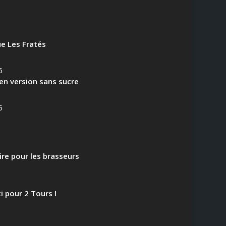
e Les Fratés
6
en version sans sucre
5
aire pour les brasseurs
i pour 2 Tours !