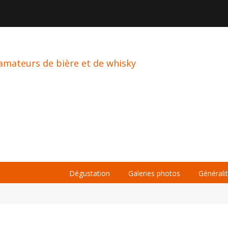

À PROPOS
LA BIÈRE
LE WHISKY
Dégustation
Galeries photos
Générali