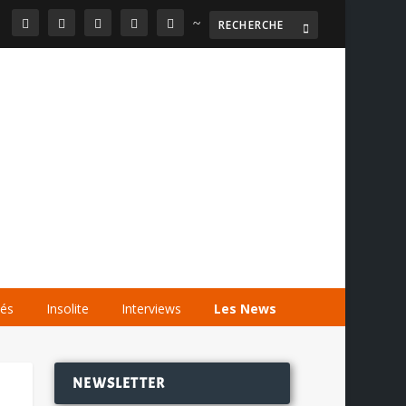
~

AGENDA
LES VIDÉOS
LES LIENS
tés
Insolite
Interviews
Les News
NEWSLETTER