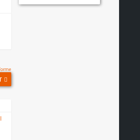
nforme
T