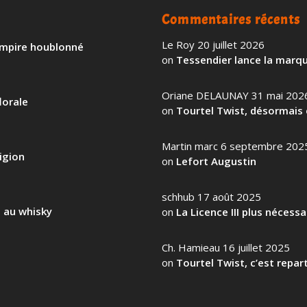
Commentaires récents
Le Roy
20 juillet 2026
 empire houblonné
on
Tessendier lance la marqu
Oriane DELAUNAY
31 mai 202
lorale
on
Tourtel Twist, désormais 
Martin marc
6 septembre 202
igion
on
Lefort Augustin
schhub
17 août 2025
l au whisky
on
La Licence III plus nécess
Ch. Hamieau
16 juillet 2025
on
Tourtel Twist, c’est repart