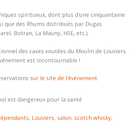
iques spiritueux, dont plus d’une cinquantaine
nsi que des Rhums distribués par Dugas
arel, Botran, La Mauny, HSE, etc.).
tionnel des caves voutées du Moulin de Louviers.
’événement est incontournable !
éservations
sur le site de l’événement
.
ool est dangereux pour la santé
dépendants
,
Louviers
,
salon
,
scotch whisky
,