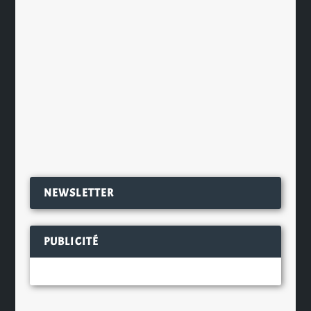
découvrir la richesse et la douceur
de Bushmills Original dans une
nouvelle bouteille aux lignes
singulièrement masculines. Ce grand
classique de l’Irlande...
EN SAVOIR PLUS
NEWSLETTER
PUBLICITÉ