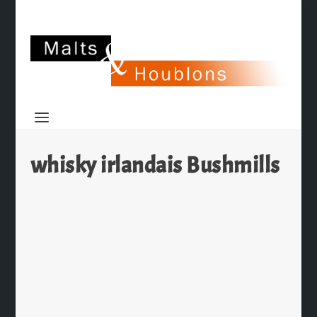
whisky irlandais Bushmills
Bushmills, nouvelle bouteille et un
packaging revu pour les fêtes
par
Ch. Hamieau
|
Nov 12, 2009
|
Les News
|
0
|
Pour les fêtes de fin d’année,
Bushmills (Diageo) vous invite à