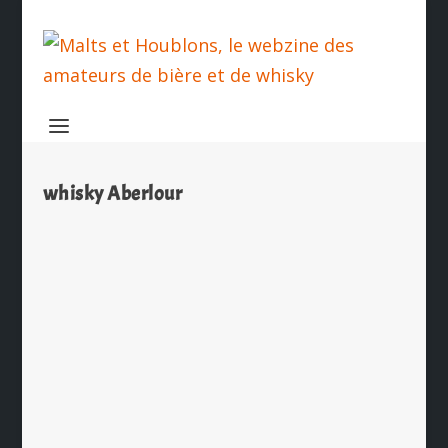
whisky Aberlour
Alain Passard en son Domaine pour le
Aberlour Hunting Club
par
Ch. Hamieau
|
Oct 1, 2015
|
Les News
|
0
|
Pour sa 6ème édition l’Aberlour
Hunting Club permettra aux
personnes qui auront réservé leur
soirée de découvrir les mets du Chef