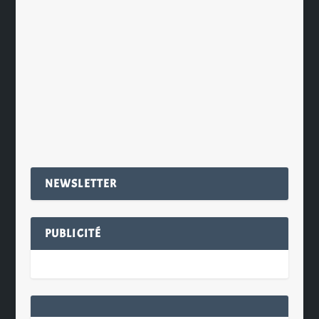
Alain Passard pour les associer avec
de beaux Single Malts d’Aberlour. Le
menu est le suivant:...
EN SAVOIR PLUS
NEWSLETTER
PUBLICITÉ