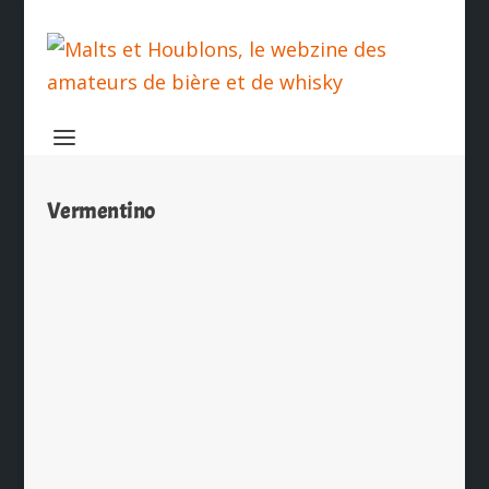
Vermentino
Esterel India Pale Ale
par
Ch. Hamieau
|
Juil 3, 2026
|
Dégustation
|
0
|
L’Esterel India Pale Ale est réalisée
par le Château du Rouët à Le Muy
(83) en France. Il s’agit...