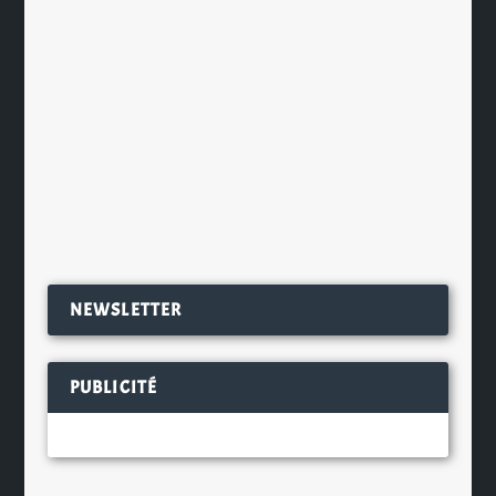
11 bartenders ont été
soigneusement sélectionnés pour
venir concevoir le mardi 14 février
le...
EN SAVOIR PLUS
NEWSLETTER
PUBLICITÉ