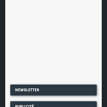
Glen Moray en Rioja pour 2 éditions
limitées
par
Ch. Hamieau
|
Oct 19, 2024
|
Les News
|
0
|
La distillerie Glen Moray nous
propose en cette fin d’année deux
nouvelles éditions que nous avons...
EN SAVOIR PLUS
NEWSLETTER
PUBLICITÉ