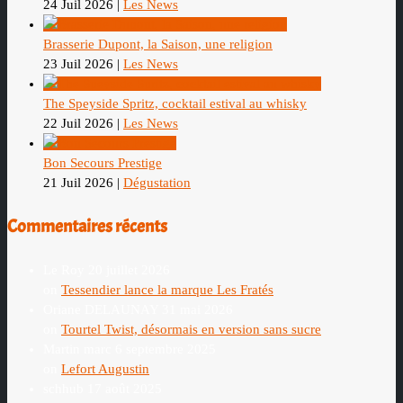
24 Juil 2026
|
Les News
Brasserie Dupont, la Saison, une religion
23 Juil 2026
|
Les News
The Speyside Spritz, cocktail estival au whisky
22 Juil 2026
|
Les News
Bon Secours Prestige
21 Juil 2026
|
Dégustation
Commentaires récents
Le Roy
20 juillet 2026
on
Tessendier lance la marque Les Fratés
Oriane DELAUNAY
31 mai 2026
on
Tourtel Twist, désormais en version sans sucre
Martin marc
6 septembre 2025
on
Lefort Augustin
schhub
17 août 2025