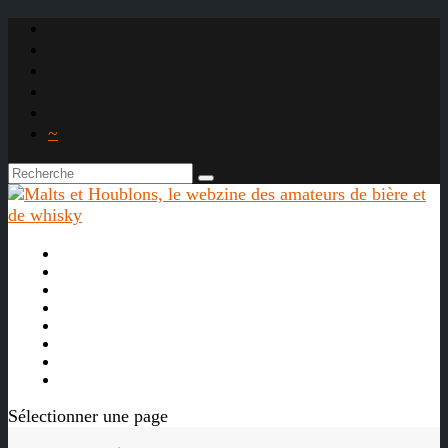
~

À propos
La bière
Le whisky
Agenda
Les vidéos
Les Liens

Sélectionner une page