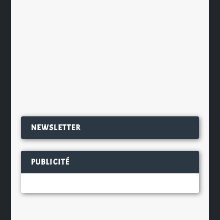
Brassée par la brasserie Ecossaise
BrewDog, il s’agit d’une Indian Pale
Ale fortement...
EN SAVOIR PLUS
NEWSLETTER
PUBLICITÉ