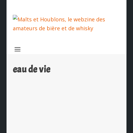
eau de vie
Nouvelle identité et engagements
toujours plus nets pour les Hautes
Glaces
par
Ch. Hamieau
|
Sep 29, 2023
|
Les News
|
0
|