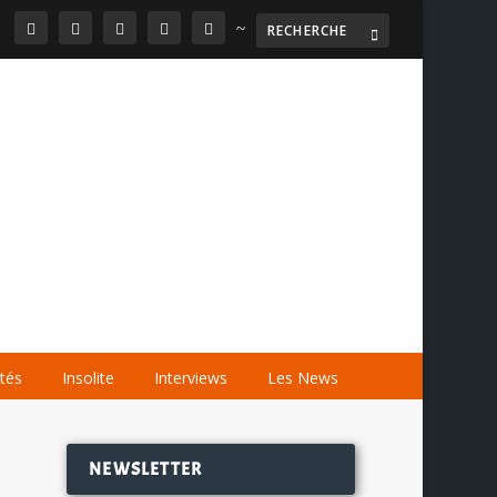
~

AGENDA
LES VIDÉOS
LES LIENS
ités
Insolite
Interviews
Les News
NEWSLETTER