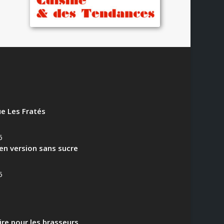
e Les Fratés
6
en version sans sucre
5
aire pour les brasseurs