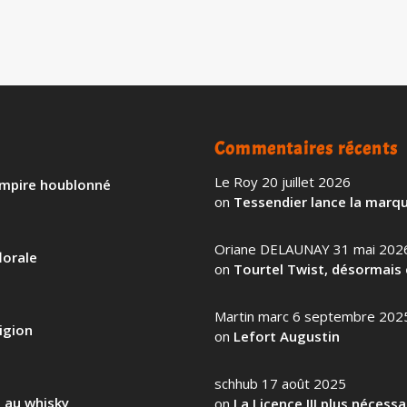
Commentaires récents
Le Roy
20 juillet 2026
 empire houblonné
on
Tessendier lance la marqu
Oriane DELAUNAY
31 mai 202
lorale
on
Tourtel Twist, désormais 
Martin marc
6 septembre 202
igion
on
Lefort Augustin
schhub
17 août 2025
l au whisky
on
La Licence III plus nécess