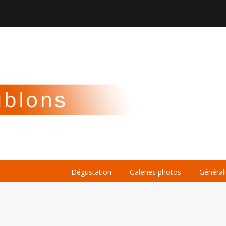

À PROPOS
LA BIÈRE
LE WHISKY
Dégustation
Galeries photos
Général