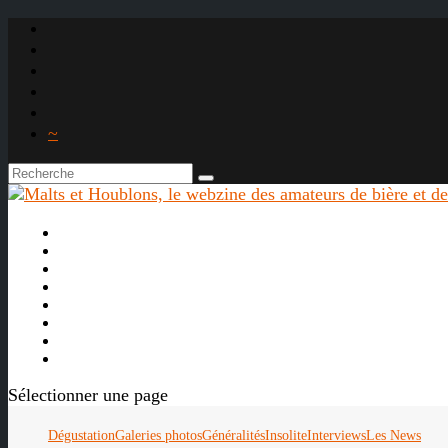
~

À propos
La bière
Le whisky
Agenda
Les vidéos
Les Liens

Sélectionner une page
Dégustation
Galeries photos
Généralités
Insolite
Interviews
Les News