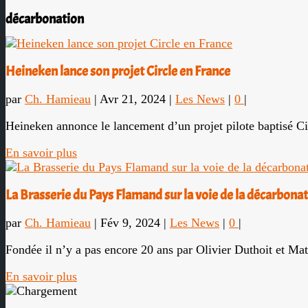
décarbonation
Heineken lance son projet Circle en France
par
Ch. Hamieau
|
Avr 21, 2024
|
Les News
|
0
|
Heineken annonce le lancement d’un projet pilote baptisé Cir
En savoir plus
La Brasserie du Pays Flamand sur la voie de la décarbona
par
Ch. Hamieau
|
Fév 9, 2024
|
Les News
|
0
|
Fondée il n’y a pas encore 20 ans par Olivier Duthoit et Mat
En savoir plus