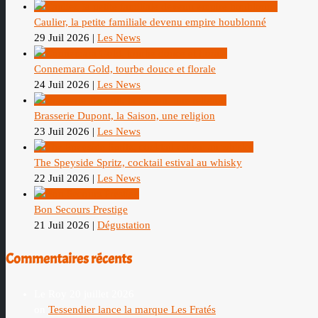
Caulier, la petite familiale devenu empire houblonné
29 Juil 2026
|
Les News
Connemara Gold, tourbe douce et florale
24 Juil 2026
|
Les News
Brasserie Dupont, la Saison, une religion
23 Juil 2026
|
Les News
The Speyside Spritz, cocktail estival au whisky
22 Juil 2026
|
Les News
Bon Secours Prestige
21 Juil 2026
|
Dégustation
Commentaires récents
Le Roy
20 juillet 2026
on
Tessendier lance la marque Les Fratés