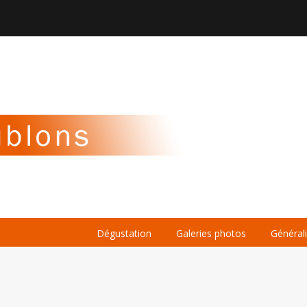

À PROPOS
LA BIÈRE
LE WHISKY
Dégustation
Galeries photos
Général