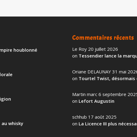
Commentaires récents
Le Roy
20 juillet 2026
 empire houblonné
on
Tessendier lance la marqu
Oriane DELAUNAY
31 mai 202
lorale
on
Tourtel Twist, désormais 
Martin marc
6 septembre 202
igion
on
Lefort Augustin
schhub
17 août 2025
l au whisky
on
La Licence III plus nécess