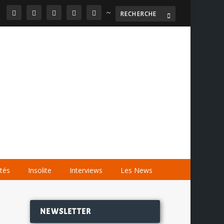
~

AGENDA
LES VIDÉOS
LES LIENS
ités
Insolite
Interviews
Les News
NEWSLETTER