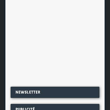
Bierologix, tout sur la bière, en
bulles…
par
Ch. Hamieau
|
Mar 17, 2025
|
Les News
|
0
|
Des ouvrages sur la bière il y en a
quelques uns, surtout depuis que la
boisson a retrouvé ses...
EN SAVOIR PLUS
NEWSLETTER
PUBLICITÉ