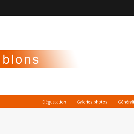

À PROPOS
LA BIÈRE
LE WHISKY
Dégustation
Galeries photos
Général