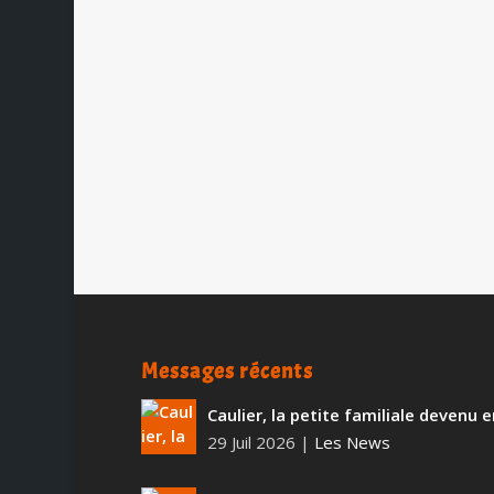
La Molson M, la seule lager « Microg
par
Ch. Hamieau
|
Nov 25, 2009
|
Les News
|
2
|
Molson Coors lance la Molson M, la
Montréal, la Molson M se veut une v
effet cette bière est brassée en uti
Messages récents
Caulier, la petite familiale devenu
29 Juil 2026
|
Les News