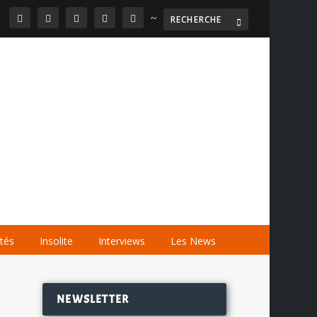
~

AGENDA
LES VIDÉOS
LES LIENS
ités
Insolite
Interviews
Les News
NEWSLETTER