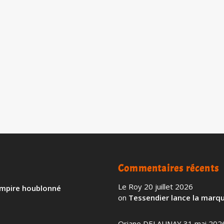
azéifiée » au monde
 seule lager Microgazéifiée au monde. Créée à
éritable révolution dans l’industrie de la bière. En
lisant un procédé...
EN SAVOIR PLU
Commentaires récents
Le Roy
20 juillet 2026
 empire houblonné
on
Tessendier lance la marqu
Oriane DELAUNAY
31 mai 202