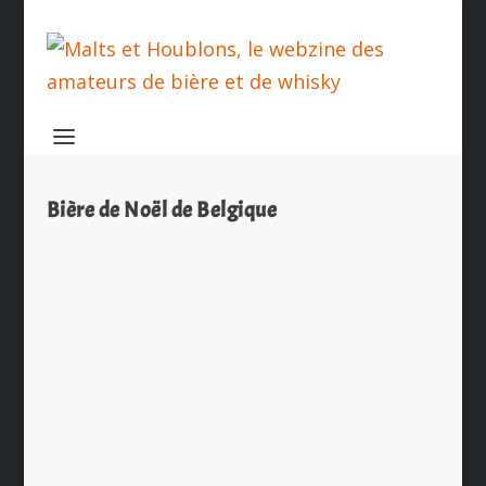
Bière de Noël de Belgique
Dossier spécial bières de Noël
par
Ch. Hamieau
|
Nov 5, 2009
|
Les News
|
0
|
Il n’est pas nécessaire d’attendre le
25 décembre pour déguster la bière
de Noël. Comme tous les ans, les
brasseries proposent des cuvées