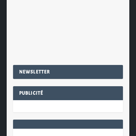
spéciales dès la mi-novembre. Des
bières plus colorées, plus denses,
plus...
EN SAVOIR PLUS
NEWSLETTER
PUBLICITÉ