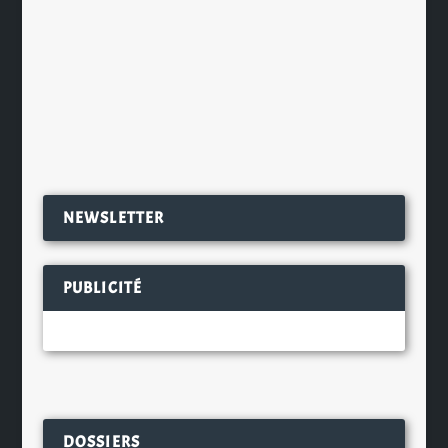
Nous commençons aujourd’hui une
nouvelle série qui présentera, une
fois par mois, un caviste...
EN SAVOIR PLUS
NEWSLETTER
PUBLICITÉ
DOSSIERS