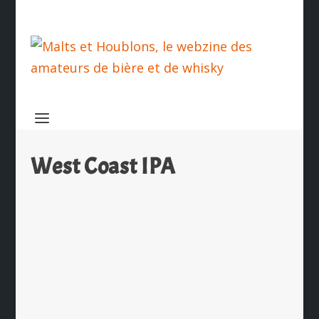
West Coast IPA
Le coup de coeur de Greg, V&B
Franconville
par
Ch. Hamieau
|
Jan 15, 2024
|
Les News
|
0
|