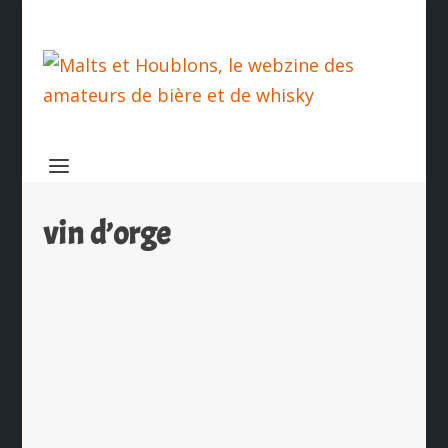
vin d’orge
Corps Mort
par
Ch. Hamieau
|
Déc 1, 2011
|
Dégustation
|
5
|
Brassée par la la brasserie A l’Abri de
la Tempête, à L’Étang-du-Nord en