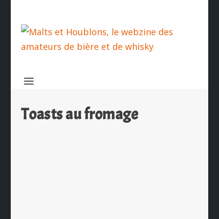
Toasts au fromage
Toasts au fromage, Jambon de Parme
et sauce à la bière
par
Ch. Hamieau
|
Juin 6, 2020
|
Les News
|
0
|