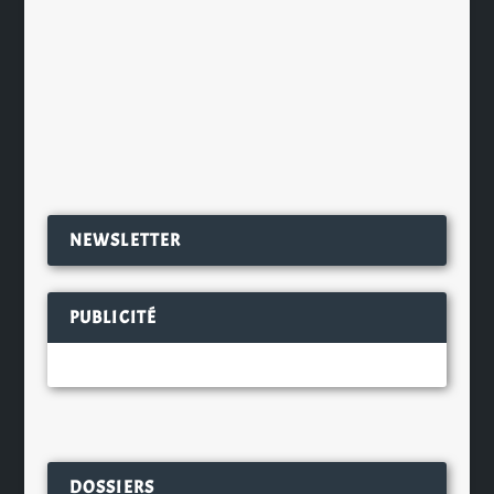
La saison des apéros reprend dans la
vie réelle, en petit comité et en
respectant les gestes...
EN SAVOIR PLUS
NEWSLETTER
PUBLICITÉ
DOSSIERS