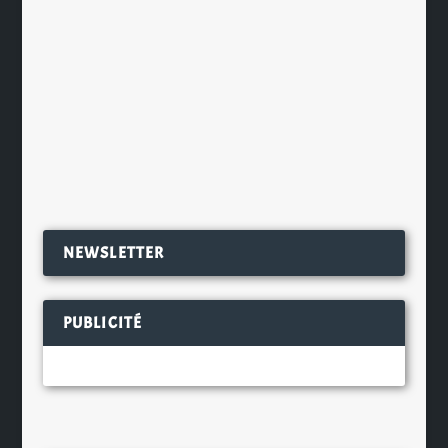
Si vous avez du temps libre et que
vous aimez la bière, le dernier week-
end de juillet devrait...
EN SAVOIR PLUS
NEWSLETTER
PUBLICITÉ