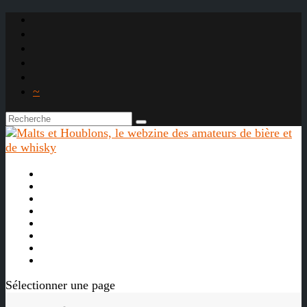
~

À propos
La bière
Le whisky
Agenda
Les vidéos
Les Liens

Sélectionner une page