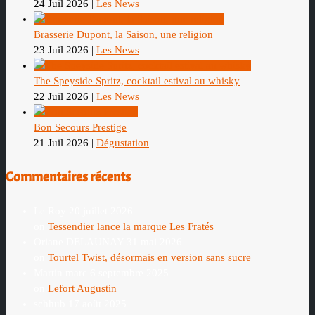
24 Juil 2026
|
Les News
Brasserie Dupont, la Saison, une religion
23 Juil 2026
|
Les News
The Speyside Spritz, cocktail estival au whisky
22 Juil 2026
|
Les News
Bon Secours Prestige
21 Juil 2026
|
Dégustation
Commentaires récents
Le Roy
20 juillet 2026
on
Tessendier lance la marque Les Fratés
Oriane DELAUNAY
31 mai 2026
on
Tourtel Twist, désormais en version sans sucre
Martin marc
6 septembre 2025
on
Lefort Augustin
schhub
17 août 2025