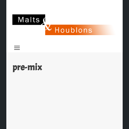
pre-mix
Two Dogs Lemon Brew
par
Ch. Hamieau
|
Mai 9, 2009
|
Dégustation
|
4
|
Cette bière est née en Australie en
1993 d’une idée du brasseur Duncan
MacGillivray avant d’être acheté par