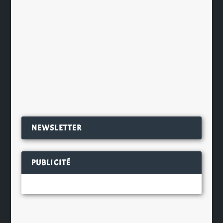
Pernod Ricard Pacific, puis le
japonais Kirin. Celui-là même qui
décida de renommer la boisson Two
Dogs...
EN SAVOIR PLUS
NEWSLETTER
PUBLICITÉ