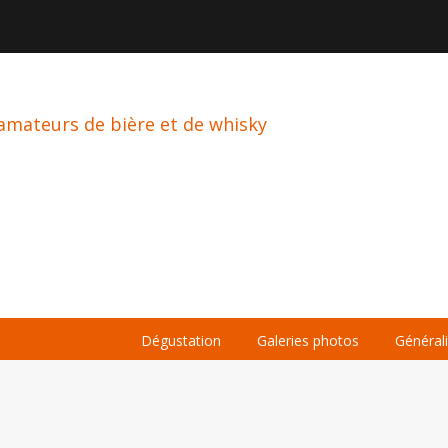

À PROPOS
LA BIÈRE
LE WHISKY
Dégustation
Galeries photos
Général