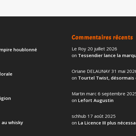
Commentaires récents
Le Roy
20 juillet 2026
 empire houblonné
on
Tessendier lance la marqu
Oriane DELAUNAY
31 mai 202
lorale
on
Tourtel Twist, désormais 
Martin marc
6 septembre 202
igion
on
Lefort Augustin
schhub
17 août 2025
l au whisky
on
La Licence III plus nécess