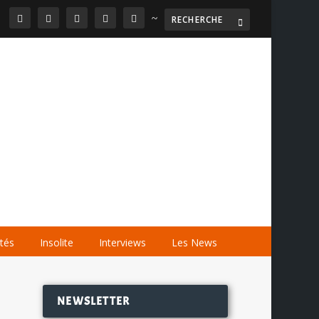
~

AGENDA
LES VIDÉOS
LES LIENS
ités
Insolite
Interviews
Les News
NEWSLETTER