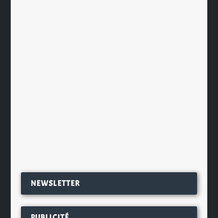
De Brabandere retravaille look et
recettes de sa Petrus Tradition
par
Ch. Hamieau
|
Juil 16, 2024
|
Les News
|
0
|
S’il est une marque de bière belge
qui est célèbre au delà de ses
frontières, c’est bien la...
EN SAVOIR PLUS
NEWSLETTER
PUBLICITÉ