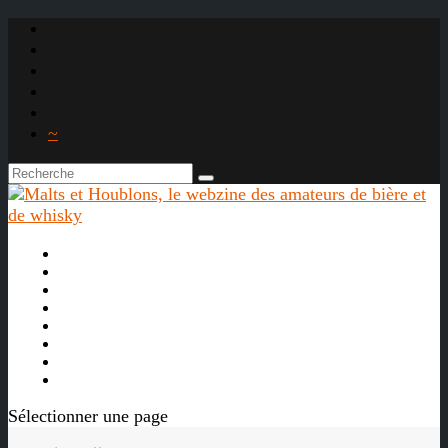
~

À propos
La bière
Le whisky
Agenda
Les vidéos
Les Liens

Sélectionner une page