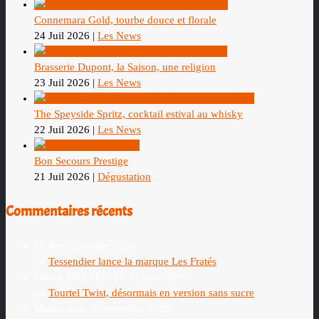
Connemara Gold, tourbe douce et florale
24 Juil 2026
|
Les News
Brasserie Dupont, la Saison, une religion
23 Juil 2026
|
Les News
The Speyside Spritz, cocktail estival au whisky
22 Juil 2026
|
Les News
Bon Secours Prestige
21 Juil 2026
|
Dégustation
Commentaires récents
Le Roy
20 juillet 2026
on
Tessendier lance la marque Les Fratés
Oriane DELAUNAY
31 mai 2026
on
Tourtel Twist, désormais en version sans sucre
Martin marc
6 septembre 2025