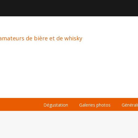

À PROPOS
LA BIÈRE
LE WHISKY
Dégustation
Galeries photos
Général