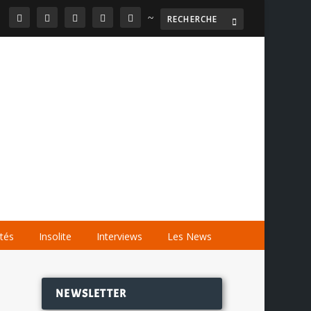
~

AGENDA
LES VIDÉOS
LES LIENS
ités
Insolite
Interviews
Les News
NEWSLETTER