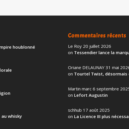
Commentaires récents
Le Roy
20 juillet 2026
 empire houblonné
on
Tessendier lance la marqu
Oriane DELAUNAY
31 mai 202
lorale
on
Tourtel Twist, désormais 
Martin marc
6 septembre 202
igion
on
Lefort Augustin
schhub
17 août 2025
l au whisky
on
La Licence III plus nécess