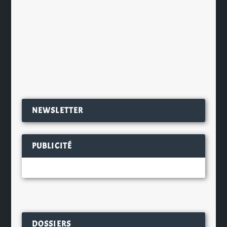
Des chercheurs de l’université
d’Eindhoven et de l’ETH Zurich ont
percé un...
EN SAVOIR PLUS
NEWSLETTER
PUBLICITÉ
DOSSIERS