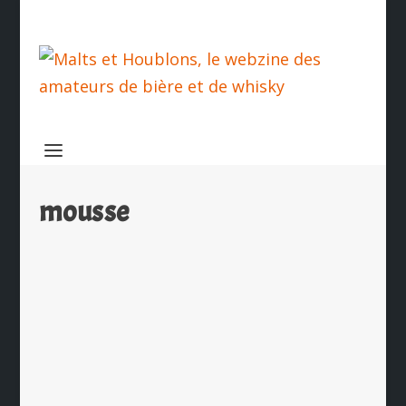
mousse
Le secret du col de mousse des bières
belges enfin dévoilé
par
Ch. Hamieau
|
Sep 12, 2025
|
Les News
|
0
|