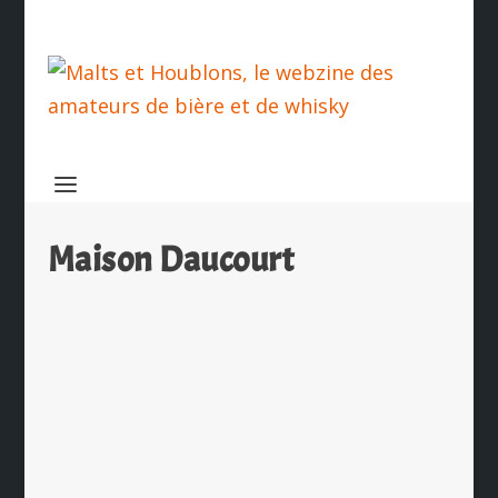
Maison Daucourt
Maison Daucourt et Booba annoncent
le D.U.C Double Cask
par
Ch. Hamieau
|
Sep 19, 2025
|
Les News
|
0
|