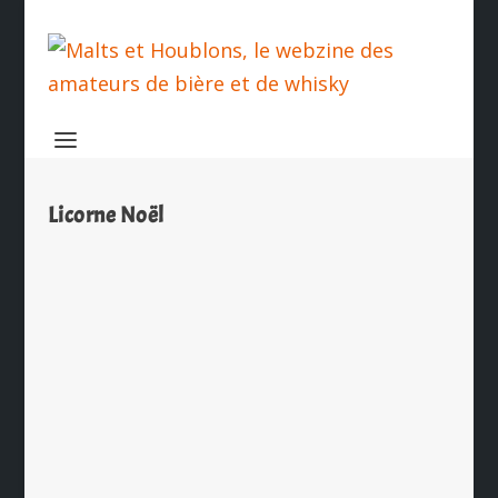
Licorne Noël
Truffes de Licorne Noël au chocolat et
aux bretzels
par
Ch. Hamieau
|
Nov 23, 2023
|
Les News
|
0
|
C’est une tradition chez Brasserie
Licorne, à l’approche des Fêtes de fin