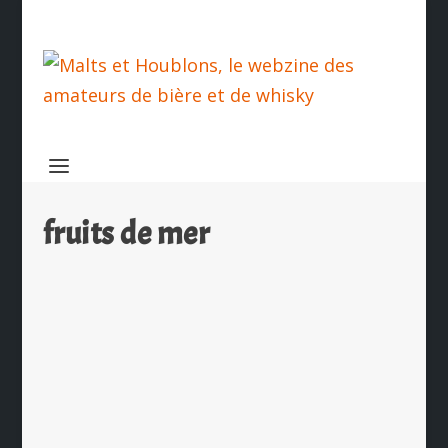
fruits de mer
Les accords bières et fruits de mer
par
Ch. Hamieau
|
Nov 30, 2012
|
Les News
|
1
|
Trop souvent considérée comme une
simple boisson de soif, conviviale