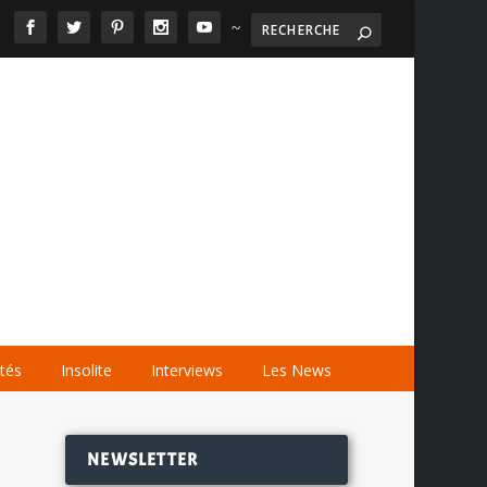
~

AGENDA
LES VIDÉOS
LES LIENS
ités
Insolite
Interviews
Les News
NEWSLETTER