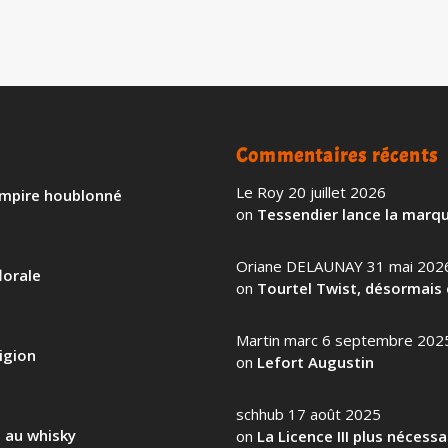
Commentaires récents
Le Roy
20 juillet 2026
 empire houblonné
on
Tessendier lance la marqu
Oriane DELAUNAY
31 mai 202
lorale
on
Tourtel Twist, désormais 
Martin marc
6 septembre 202
igion
on
Lefort Augustin
schhub
17 août 2025
l au whisky
on
La Licence III plus nécess