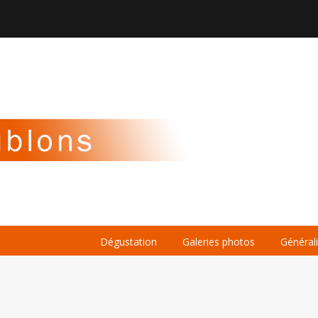

À PROPOS
LA BIÈRE
LE WHISKY
Dégustation
Galeries photos
Général