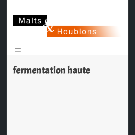
fermentation haute
L’Escreboise de Noël 2009 dévoilée
par
Ch. Hamieau
|
Nov 21, 2009
|
Les News
|
0
|
L’Escreboise n’est pas une bière
comme les autres. En effet, celle-ci
est brassée depuis 2003 dans un