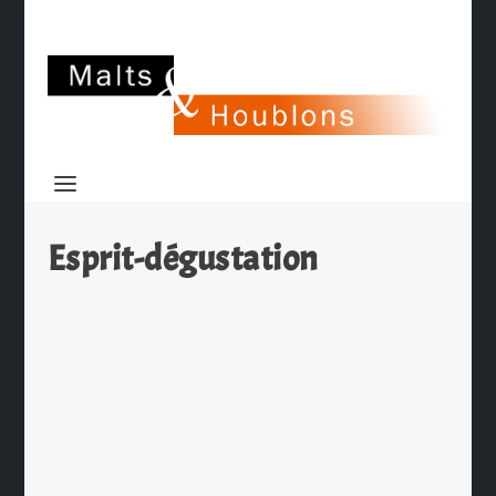
Esprit-dégustation
Esprit Dégustation revient après s’être
fait une beauté
par
Ch. Hamieau
|
Nov 30, 2016
|
Les News
|
0
|
Il y a maintenant le site Esprit
Dégustation voyait le jour. Une