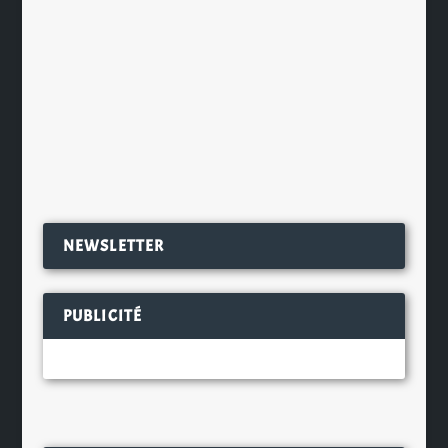
Philippe Guillon ont joint leurs
savoirs respectifs pour tenter de
démocratiser la dégustation et de
l’ouvrir à...
EN SAVOIR PLUS
NEWSLETTER
PUBLICITÉ