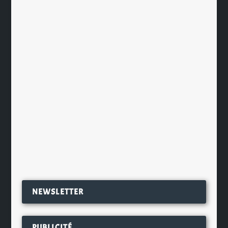
Hibiki Japanese Harmony édition
limitée 2021
par
Ch. Hamieau
|
Nov 19, 2021
|
Les News
|
0
|
La maison Suntory présente l’édition
limitée 2021 de son whisky Hibiki
Japanese Harmony pour...
EN SAVOIR PLUS
NEWSLETTER
PUBLICITÉ