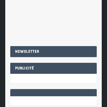
revoir le look du Label 5 Extra Rare
18 ans prouvant que la...
EN SAVOIR PLUS
NEWSLETTER
PUBLICITÉ