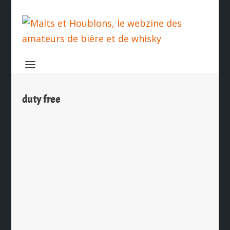
duty free
Blenders’ Batch Sherry Cask Finish de
Johnnie Walker pour le duty free
par
Ch. Hamieau
|
Jan 12, 2018
|
Les News
|
0
|
Johnnie Walker, première marque
mondiale de Scotch Whisky
commence l’année en présentant
une édition spéciale réservée aux