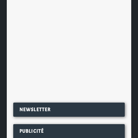
La bière dans les Canettes d’Or 2025
par
Ch. Hamieau
|
Nov 28, 2025
|
Les News
|
0
|
Alors qu’elle fête ses 90 ans, la
canette est plus que jamais
d’actualité ! À l’occasion d’une...
EN SAVOIR PLUS
NEWSLETTER
PUBLICITÉ