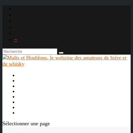
~

À propos
La bière
Le whisky
Agenda
Les vidéos
Les Liens

Sélectionner une page