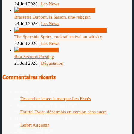
24 Juil 2026
|
Les News
Brasserie Dupont, la Saison, une religion
23 Juil 2026
|
Les News
The Speyside Spritz, cocktail estival au whisky
22 Juil 2026
|
Les News
Bon Secours Prestige
21 Juil 2026
|
Dégustation
Commentaires récents
Le Roy
20 juillet 2026
on
Tessendier lance la marque Les Fratés
Oriane DELAUNAY
31 mai 2026
on
Tourtel Twist, désormais en version sans sucre
Martin marc
6 septembre 2025
on
Lefort Augustin
schhub
17 août 2025