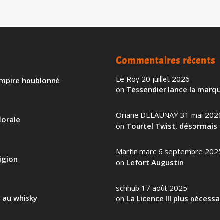
Commentaires récents
Le Roy
20 juillet 2026
 empire houblonné
on
Tessendier lance la marqu
Oriane DELAUNAY
31 mai 202
lorale
on
Tourtel Twist, désormais 
Martin marc
6 septembre 202
igion
on
Lefort Augustin
schhub
17 août 2025
l au whisky
on
La Licence III plus nécess