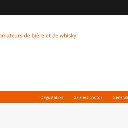

À PROPOS
LA BIÈRE
LE WHISKY
Dégustation
Galeries photos
Général