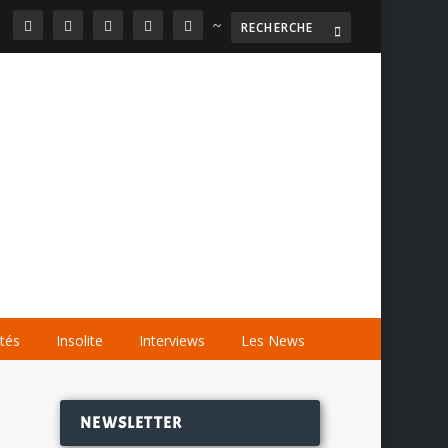
~

AGENDA
LES VIDÉOS
LES LIENS
ités
Insolite
Interviews
Les News
NEWSLETTER