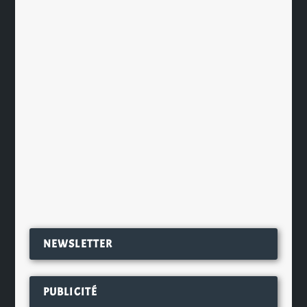
Panda Bear N°1 B7&1MORE
par
Ch. Hamieau
|
Mai 4, 2021
|
Dégustation
|
0
|
La première Panda Bear de la
marque B7&1MORE a été réalisée
par Nicolas Sanchez, maître...
EN SAVOIR PLUS
NEWSLETTER
PUBLICITÉ